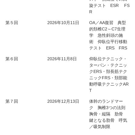
旋テスト ESR FS
R
第５回
2026年10月11日
OA／AA復習 典型
的頚椎C2～C7生理
学 急性斜頭の施
術 仰臥位平行移動
テスト ERS FRS
第６回
2026年11月8日
仰臥位テクニック・
ターバン・テクニッ
クERS・頚長筋テク
ニックFRS・頚部能
動呼吸テクニックAR
T
第７回
2026年12月13日
体幹のランドマー
ク 胸椎3つの法則
胸骨・縦隔 肋骨
鍵となる肋骨 呼気
／吸気制限