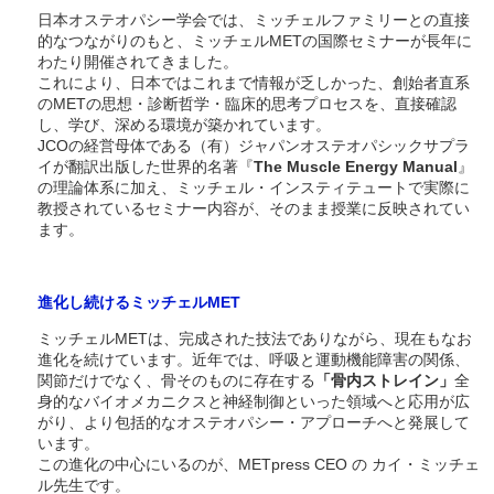
日本オステオパシー学会では、ミッチェルファミリーとの直接
的なつながりのもと、ミッチェルMETの国際セミナーが長年に
わたり開催されてきました。
これにより、日本ではこれまで情報が乏しかった、創始者直系
のMETの思想・診断哲学・臨床的思考プロセスを、直接確認
し、学び、深める環境が築かれています。
JCOの経営母体である（有）ジャパンオステオパシックサプラ
イが翻訳出版した世界的名著『
The Muscle Energy Manual
』
の理論体系に加え、ミッチェル・インスティテュートで実際に
教授されているセミナー内容が、そのまま授業に反映されてい
ます。
進化し続けるミッチェルMET
ミッチェルMETは、完成された技法でありながら、現在もなお
進化を続けています。近年では、呼吸と運動機能障害の関係、
関節だけでなく、骨そのものに存在する
「骨内ストレイン」
全
身的なバイオメカニクスと神経制御といった領域へと応用が広
がり、より包括的なオステオパシー・アプローチへと発展して
います。
この進化の中心にいるのが、METpress CEO の カイ・ミッチェ
ル先生です。