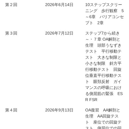
第２回
2026年6月14日
10ステップスクリー
ニング 歩行観察 5
～6章 バリアコンセ
プト 2章
第３回
2026年7月12日
ステップ7から続き
～・７章 OA解剖と
生理 頭部うなずき
テスト 平行移動テ
スト 大きな制限と
小さな制限 斜方平
行移動テスト 回旋
位垂直平行移動テス
ト 眼頚反射 ガイ
マンスの呼吸におけ
る側屈筋の緊張 ES
R FSR
第４回
2026年9月13日
OA復習 AA解剖と
生理 AA回旋テス
ト 座位での回旋テ
スト 側屈位での回