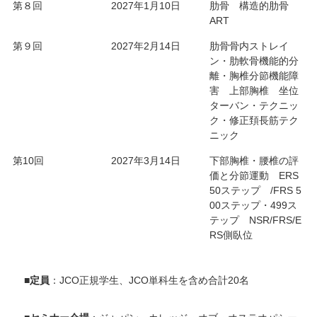
第８回
2027年1月10日
肋骨 構造的肋骨
ART
第９回
2027年2月14日
肋骨骨内ストレイ
ン・肋軟骨機能的分
離・胸椎分節機能障
害 上部胸椎 坐位
ターバン・テクニッ
ク・修正頚長筋テク
ニック
第10回
2027年3月14日
下部胸椎・腰椎の評
価と分節運動 ERS
50ステップ /FRS 5
00ステップ・499ス
テップ NSR/FRS/E
RS側臥位
■
定員
：JCO正規学生、JCO単科生を含め合計20名