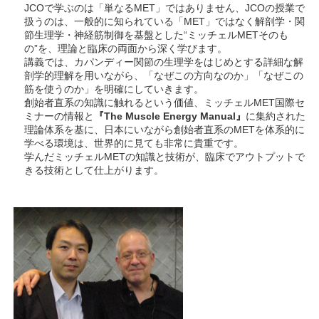
JCOで学ぶのは「単なるMET」ではありません、JCOの授業で
扱うのは、一般的に知られている「MET」ではなく解剖学・関
節生理学・神経筋制御を基盤とした“ミッチェルMETそのも
の”を、理論と臨床の両面から深く学びます。
講義では、カパンディー関節の生理学をはじめとする詳細な解
剖学的理解を用いながら、「なぜこの方向なのか」「なぜこの
筋を使うのか」を明確にしていきます。
創始者直系の知識に触れるという価値、ミッチェルMET国際セ
ミナーの情報と
『The Muscle Energy Manual』
に集約された
理論体系を基に、日本にいながら創始者直系のMETを体系的に
学べる環境は、世界的に見ても非常に貴重です。
学んだミッチェルMETの知識と技術が、臨床でアウトプットで
きる技術として仕上がります。