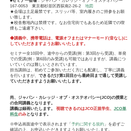
■
セミナー会場
：ジャパン・カレッジ・オブ・オステオパシー
167-0053 東京都杉並区西荻南2-26-2
地図
★会場は土足厳禁です。スリッパ等、室内履きのご持参をお願
い致します。
★校舎敷地内は禁煙です。なお住宅街でもあるため近隣での喫
煙もご遠慮下さい。
◆講義中、携帯電話は、電源オフまたはマナーモード(音なし)に
していただきますようお願いいたします。
セミナー全10回中、途中からの受講(例：第3回から受講)、単発
での受講(例：第6回のみ受講)も可能ではありますが、講義につ
いていくのは難しいとされています。
担当講師は、初めてご参加いただく方にも配慮し、丁寧に講義
を行いますが、
できるだけ第1回目から最終回まで通して受講し
ていただきますようお願いいたします。
尚、ジャパン・カレッジ・オブ・オステオパシー(JCO)の授業と
の合同講義となります。
講義は録画いたします。
視聴できるのはJCO正規学生、
JCO単
科生
のみ
となります。
※申込画面途中で表示されます「
予約に関する規約
」を必ずご
確認の上、お申込いただきますようお願いいたします。