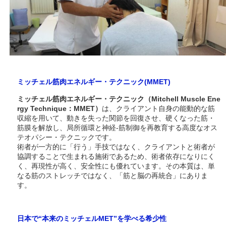
ミッチェル筋肉エネルギー・テクニック(MMET)
ミッチェル筋肉エネルギー・テクニック（Mitchell Muscle Ene
rgy Technique：MMET）
は、クライアント自身の能動的な筋
収縮を用いて、動きを失った関節を回復させ、硬くなった筋・
筋膜を解放し、局所循環と神経‐筋制御を再教育する高度なオス
テオパシー・テクニックです。
術者が一方的に「行う」手技ではなく、クライアントと術者が
協調することで生まれる施術であるため、術者依存になりにく
く、再現性が高く、安全性にも優れています。その本質は、単
なる筋のストレッチではなく、「筋と脳の再統合」にありま
す。
日本で“本来のミッチェルMET”を学べる希少性