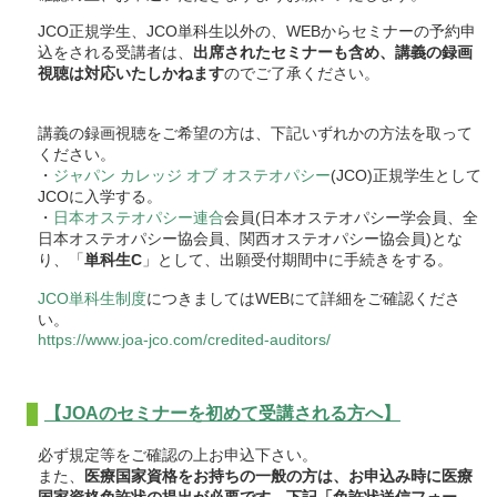
JCO正規学生、JCO単科生以外の、WEBからセミナーの予約申
込をされる受講者は、
出席されたセミナーも含め、講義の録画
視聴は対応いたしかねます
のでご了承ください。
講義の録画視聴をご希望の方は、下記いずれかの方法を取って
ください。
・
ジャパン カレッジ オブ オステオパシー
(JCO)正規学生として
JCOに入学する。
・
日本オステオパシー連合
会員(日本オステオパシー学会員、全
日本オステオパシー協会員、関西オステオパシー協会員)とな
り、「
単科生C
」として、出願受付期間中に手続きをする。
JCO単科生制度
につきましてはWEBにて詳細をご確認くださ
い。
https://www.joa-jco.com/credited-auditors/
【JOAのセミナーを初めて受講される方へ】
必ず規定等をご確認の上お申込下さい。
また、
医療国家資格をお持ちの一般の方は、お申込み時に医療