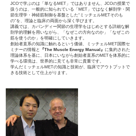
JCOで学ぶのは「単なるMET」ではありません、JCOの授業で
扱うのは、一般的に知られている「MET」ではなく解剖学・関
節生理学・神経筋制御を基盤とした“ミッチェルMETそのも
の”を、理論と臨床の両面から深く学びます。
講義では、カパンディー関節の生理学をはじめとする詳細な解
剖学的理解を用いながら、「なぜこの方向なのか」「なぜこの
筋を使うのか」を明確にしていきます。
創始者直系の知識に触れるという価値、ミッチェルMET国際セ
ミナーの情報と
『The Muscle Energy Manual』
に集約された
理論体系を基に、日本にいながら創始者直系のMETを体系的に
学べる環境は、世界的に見ても非常に貴重です。
学んだミッチェルMETの知識と技術が、臨床でアウトプットで
きる技術として仕上がります。