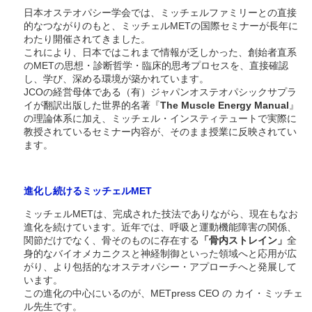
日本オステオパシー学会では、ミッチェルファミリーとの直接
的なつながりのもと、ミッチェルMETの国際セミナーが長年に
わたり開催されてきました。
これにより、日本ではこれまで情報が乏しかった、創始者直系
のMETの思想・診断哲学・臨床的思考プロセスを、直接確認
し、学び、深める環境が築かれています。
JCOの経営母体である（有）ジャパンオステオパシックサプラ
イが翻訳出版した世界的名著『
The Muscle Energy Manual
』
の理論体系に加え、ミッチェル・インスティテュートで実際に
教授されているセミナー内容が、そのまま授業に反映されてい
ます。
進化し続けるミッチェルMET
ミッチェルMETは、完成された技法でありながら、現在もなお
進化を続けています。近年では、呼吸と運動機能障害の関係、
関節だけでなく、骨そのものに存在する
「骨内ストレイン」
全
身的なバイオメカニクスと神経制御といった領域へと応用が広
がり、より包括的なオステオパシー・アプローチへと発展して
います。
この進化の中心にいるのが、METpress CEO の カイ・ミッチェ
ル先生です。