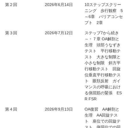
第２回
2026年6月14日
10ステップスクリー
ニング 歩行観察 5
～6章 バリアコンセ
プト 2章
第３回
2026年7月12日
ステップ7から続き
～・７章 OA解剖と
生理 頭部うなずき
テスト 平行移動テ
スト 大きな制限と
小さな制限 斜方平
行移動テスト 回旋
位垂直平行移動テス
ト 眼頚反射 ガイ
マンスの呼吸におけ
る側屈筋の緊張 ES
R FSR
第４回
2026年9月13日
OA復習 AA解剖と
生理 AA回旋テス
ト 座位での回旋テ
スト 側屈位での回