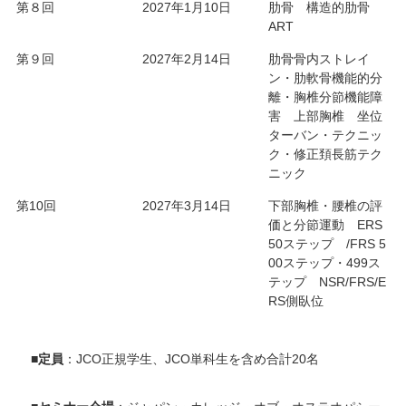
第８回
2027年1月10日
肋骨 構造的肋骨
ART
第９回
2027年2月14日
肋骨骨内ストレイ
ン・肋軟骨機能的分
離・胸椎分節機能障
害 上部胸椎 坐位
ターバン・テクニッ
ク・修正頚長筋テク
ニック
第10回
2027年3月14日
下部胸椎・腰椎の評
価と分節運動 ERS
50ステップ /FRS 5
00ステップ・499ス
テップ NSR/FRS/E
RS側臥位
■
定員
：JCO正規学生、JCO単科生を含め合計20名