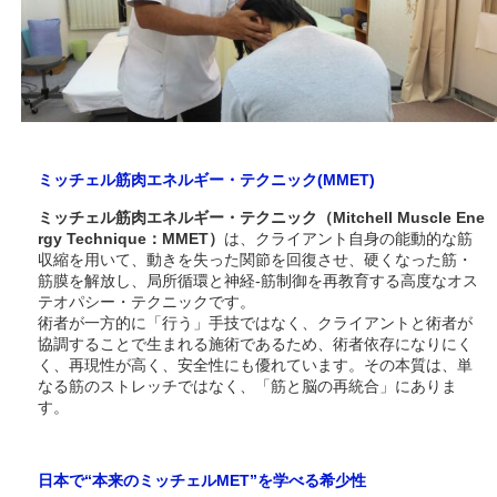
ミッチェル筋肉エネルギー・テクニック(MMET)
ミッチェル筋肉エネルギー・テクニック（Mitchell Muscle Ene
rgy Technique：MMET）
は、クライアント自身の能動的な筋
収縮を用いて、動きを失った関節を回復させ、硬くなった筋・
筋膜を解放し、局所循環と神経‐筋制御を再教育する高度なオス
テオパシー・テクニックです。
術者が一方的に「行う」手技ではなく、クライアントと術者が
協調することで生まれる施術であるため、術者依存になりにく
く、再現性が高く、安全性にも優れています。その本質は、単
なる筋のストレッチではなく、「筋と脳の再統合」にありま
す。
日本で“本来のミッチェルMET”を学べる希少性