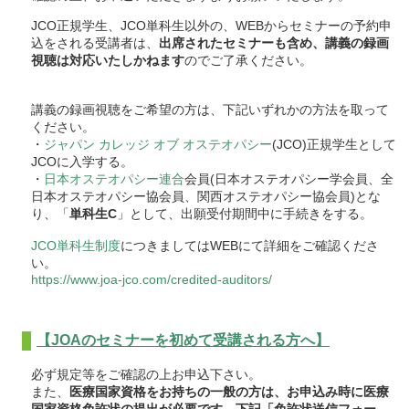
JCO正規学生、JCO単科生以外の、WEBからセミナーの予約申
込をされる受講者は、
出席されたセミナーも含め、講義の録画
視聴は対応いたしかねます
のでご了承ください。
講義の録画視聴をご希望の方は、下記いずれかの方法を取って
ください。
・
ジャパン カレッジ オブ オステオパシー
(JCO)正規学生として
JCOに入学する。
・
日本オステオパシー連合
会員(日本オステオパシー学会員、全
日本オステオパシー協会員、関西オステオパシー協会員)とな
り、「
単科生C
」として、出願受付期間中に手続きをする。
JCO単科生制度
につきましてはWEBにて詳細をご確認くださ
い。
https://www.joa-jco.com/credited-auditors/
【JOAのセミナーを初めて受講される方へ】
必ず規定等をご確認の上お申込下さい。
また、
医療国家資格をお持ちの一般の方は、お申込み時に医療