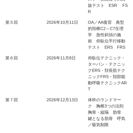
旋テスト ESR FS
R
第５回
2026年10月11日
OA／AA復習 典型
的頚椎C2～C7生理
学 急性斜頭の施
術 仰臥位平行移動
テスト ERS FRS
第６回
2026年11月8日
仰臥位テクニック・
ターバン・テクニッ
クERS・頚長筋テク
ニックFRS・頚部能
動呼吸テクニックAR
T
第７回
2026年12月13日
体幹のランドマー
ク 胸椎3つの法則
胸骨・縦隔 肋骨
鍵となる肋骨 呼気
／吸気制限