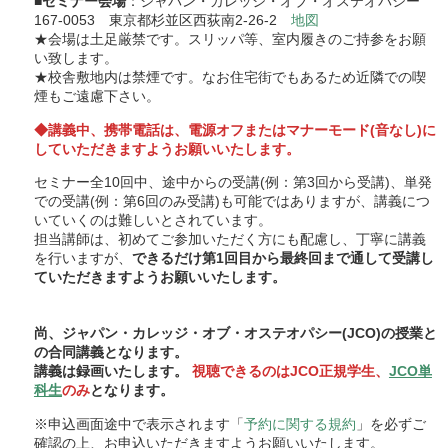
■
セミナー会場
：ジャパン・カレッジ・オブ・オステオパシー
167-0053 東京都杉並区西荻南2-26-2
地図
★会場は土足厳禁です。スリッパ等、室内履きのご持参をお願
い致します。
★校舎敷地内は禁煙です。なお住宅街でもあるため近隣での喫
煙もご遠慮下さい。
◆講義中、携帯電話は、電源オフまたはマナーモード(音なし)に
していただきますようお願いいたします。
セミナー全10回中、途中からの受講(例：第3回から受講)、単発
での受講(例：第6回のみ受講)も可能ではありますが、講義につ
いていくのは難しいとされています。
担当講師は、初めてご参加いただく方にも配慮し、丁寧に講義
を行いますが、
できるだけ第1回目から最終回まで通して受講し
ていただきますようお願いいたします。
尚、ジャパン・カレッジ・オブ・オステオパシー(JCO)の授業と
の合同講義となります。
講義は録画いたします。
視聴できるのはJCO正規学生、
JCO単
科生
のみ
となります。
※申込画面途中で表示されます「
予約に関する規約
」を必ずご
確認の上、お申込いただきますようお願いいたします。