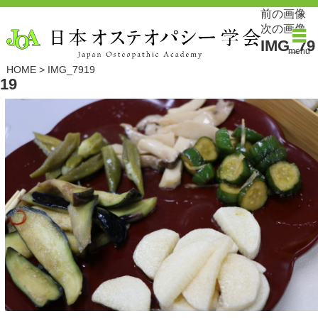
前の画像
次の画像
IMG_79
menu
HOME
>
IMG_7919
19