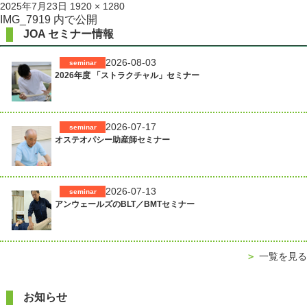
投
フ
2025年7月23日
1920 × 1280
稿
ル
投
IMG_7919
内で公開
日:
サ
JOA セミナー情報
稿
イ
ズ
ナ
2026-08-03
seminar
2026年度 「ストラクチャル」セミナー
ビ
ゲ
ー
2026-07-17
seminar
シ
オステオパシー助産師セミナー
ョ
ン
2026-07-13
seminar
アンウェールズのBLT／BMTセミナー
＞
一覧を見る
お知らせ