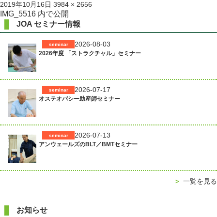
投
フ
2019年10月16日
3984 × 2656
稿
ル
投
IMG_5516
内で公開
日:
サ
JOA セミナー情報
稿
イ
ズ
ナ
2026-08-03
seminar
2026年度 「ストラクチャル」セミナー
ビ
ゲ
ー
2026-07-17
seminar
シ
オステオパシー助産師セミナー
ョ
ン
2026-07-13
seminar
アンウェールズのBLT／BMTセミナー
＞
一覧を見る
お知らせ