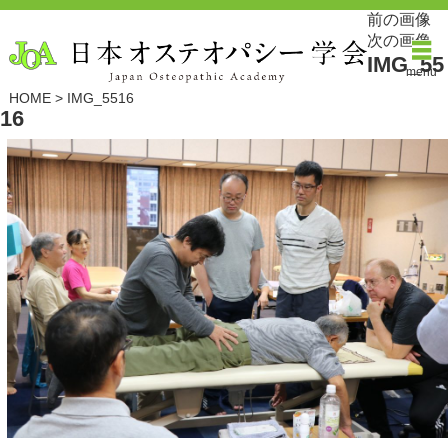
前の画像
次の画像
IMG_55
menu
HOME
>
IMG_5516
16