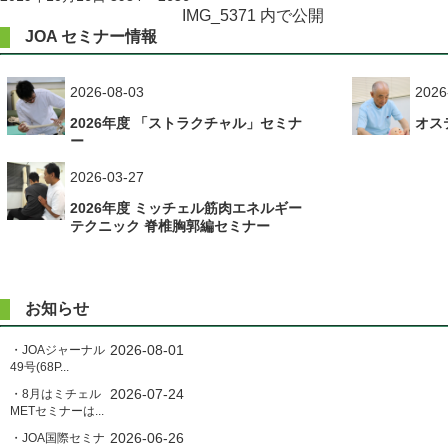
稿
ル
投
IMG_5371
内で公開
日:
サ
JOA セミナー情報
稿
イ
ズ
ナ
2026-08-03
2026
ビ
2026年度 「ストラクチャル」セミナ
オス
ゲ
ー
ー
2026-03-27
シ
2026年度 ミッチェル筋肉エネルギー
ョ
テクニック 脊椎胸郭編セミナー
ン
お知らせ
2026-08-01
・JOAジャーナル
49号(68P...
2026-07-24
・8月はミチェル
METセミナーは...
2026-06-26
・JOA国際セミナ