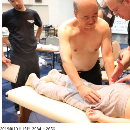
投
フ
2019年10月16日
3984 × 2656