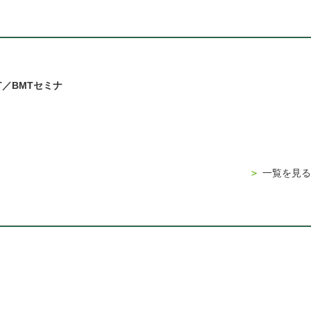
T／BMTセミナ
＞
一覧を見る