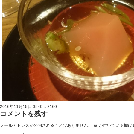
投
フ
2016年11月15日
3840 × 2160
稿
ル
コメントを残す
日:
サ
イ
メールアドレスが公開されることはありません。
※
が付いている欄は
ズ