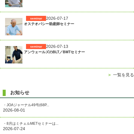
ゲ
ー
2026-07-17
seminar
シ
オステオパシー助産師セミナー
ョ
ン
2026-07-13
seminar
アンウェールズのBLT／BMTセミナー
＞
一覧を見る
お知らせ
・JOAジャーナル49号(68P...
2026-08-01
・8月はミチェルMETセミナーは...
2026-07-24