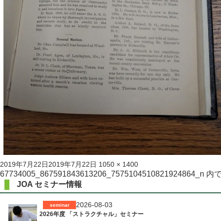
投
フ
2019年7月22日
2019年7月22日
1050 × 1400
稿
ル
投
67734005_867591843613206_7575104510821924864_n
内
日:
サ
JOA セミナー情報
稿
イ
ズ
ナ
2026-08-03
seminar
2026年度 「ストラクチャル」セミナー
ビ