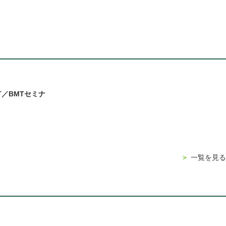
T／BMTセミナ
＞
一覧を見る