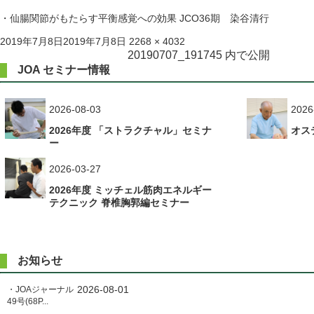
・仙腸関節がもたらす平衡感覚への効果 JCO36期 染谷清行
投
フ
2019年7月8日
2019年7月8日
2268 × 4032
稿
ル
投
20190707_191745
内で公開
日:
サ
JOA セミナー情報
稿
イ
ズ
ナ
2026-08-03
2026
ビ
2026年度 「ストラクチャル」セミナ
オス
ゲ
ー
ー
2026-03-27
シ
2026年度 ミッチェル筋肉エネルギー
ョ
テクニック 脊椎胸郭編セミナー
ン
お知らせ
2026-08-01
・JOAジャーナル
49号(68P...