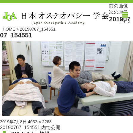
前の画像
次の画像
201907
menu
HOME
>
20190707_154551
07_154551
投
フ
2019年7月8日
4032 × 2268
稿
ル
投
20190707_154551
内で公開
日:
サ