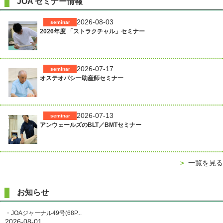
JOA セミナー情報
稿
イ
ズ
ナ
2026-08-03
seminar
2026年度 「ストラクチャル」セミナー
ビ
ゲ
ー
2026-07-17
seminar
シ
オステオパシー助産師セミナー
ョ
ン
2026-07-13
seminar
アンウェールズのBLT／BMTセミナー
＞
一覧を見る
お知らせ
・JOAジャーナル49号(68P...
2026-08-01