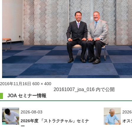
投
フ
2016年11月16日
600 × 400
稿
ル
投
20161007_joa_016
内で公開
日:
サ
JOA セミナー情報
稿
イ
ズ
ナ
2026-08-03
2026
ビ
2026年度 「ストラクチャル」セミナ
オス
ゲ
ー