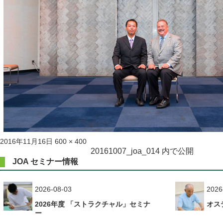
投
フ
2016年11月16日
600 × 400
稿
ル
投
20161007_joa_014
内で公開
日:
サ
JOA セミナー情報
稿
イ
ズ
ナ
2026-08-03
2026
ビ
2026年度 「ストラクチャル」セミナ
オス
ゲ
ー