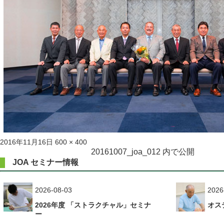
投
フ
2016年11月16日
600 × 400
稿
ル
投
20161007_joa_012
内で公開
日:
サ
JOA セミナー情報
稿
イ
ズ
ナ
2026-08-03
2026
ビ
2026年度 「ストラクチャル」セミナ
オス
ゲ
ー