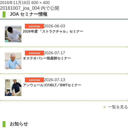
投
フ
2016年11月16日
600 × 400
稿
ル
投
20161007_joa_004
内で公開
日:
サ
JOA セミナー情報
稿
イ
ズ
ナ
2026-08-03
seminar
2026年度 「ストラクチャル」セミナー
ビ
ゲ
ー
2026-07-17
seminar
シ
オステオパシー助産師セミナー
ョ
ン
2026-07-13
seminar
アンウェールズのBLT／BMTセミナー
＞
一覧を見る
お知らせ