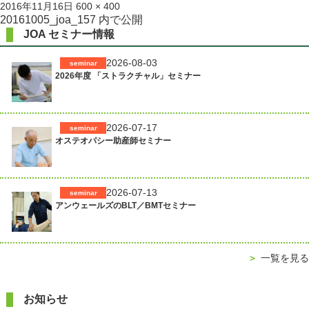
投
フ
2016年11月16日
600 × 400
稿
ル
投
20161005_joa_157
内で公開
日:
サ
JOA セミナー情報
稿
イ
ズ
ナ
2026-08-03
seminar
2026年度 「ストラクチャル」セミナー
ビ
ゲ
ー
2026-07-17
seminar
シ
オステオパシー助産師セミナー
ョ
ン
2026-07-13
seminar
アンウェールズのBLT／BMTセミナー
＞
一覧を見る
お知らせ