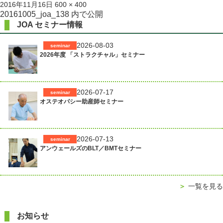
投
フ
2016年11月16日
600 × 400
稿
ル
投
20161005_joa_138
内で公開
日:
サ
JOA セミナー情報
稿
イ
ズ
ナ
2026-08-03
seminar
2026年度 「ストラクチャル」セミナー
ビ
ゲ
ー
2026-07-17
seminar
シ
オステオパシー助産師セミナー
ョ
ン
2026-07-13
seminar
アンウェールズのBLT／BMTセミナー
＞
一覧を見る
お知らせ