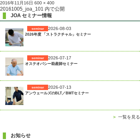
投
フ
2016年11月16日
600 × 400
稿
ル
投
20161005_joa_101
内で公開
日:
サ
JOA セミナー情報
稿
イ
ズ
ナ
2026-08-03
seminar
2026年度 「ストラクチャル」セミナー
ビ
ゲ
ー
2026-07-17
seminar
シ
オステオパシー助産師セミナー
ョ
ン
2026-07-13
seminar
アンウェールズのBLT／BMTセミナー
＞
一覧を見る
お知らせ