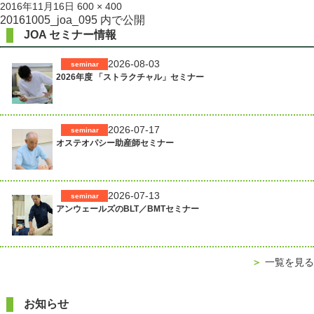
投
フ
2016年11月16日
600 × 400
稿
ル
投
20161005_joa_095
内で公開
日:
サ
JOA セミナー情報
稿
イ
ズ
ナ
2026-08-03
seminar
2026年度 「ストラクチャル」セミナー
ビ
ゲ
ー
2026-07-17
seminar
シ
オステオパシー助産師セミナー
ョ
ン
2026-07-13
seminar
アンウェールズのBLT／BMTセミナー
＞
一覧を見る
お知らせ