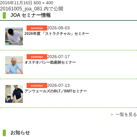
投
フ
2016年11月16日
600 × 400
稿
ル
投
20161005_joa_081
内で公開
日:
サ
JOA セミナー情報
稿
イ
ズ
ナ
2026-08-03
seminar
2026年度 「ストラクチャル」セミナー
ビ
ゲ
ー
2026-07-17
seminar
シ
オステオパシー助産師セミナー
ョ
ン
2026-07-13
seminar
アンウェールズのBLT／BMTセミナー
＞
一覧を見る
お知らせ