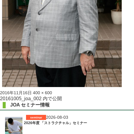
投
フ
2016年11月16日
400 × 600
稿
ル
投
20161005_joa_002
内で公開
日:
サ
JOA セミナー情報
稿
イ
ズ
ナ
2026-08-03
seminar
2026年度 「ストラクチャル」セミナー
ビ