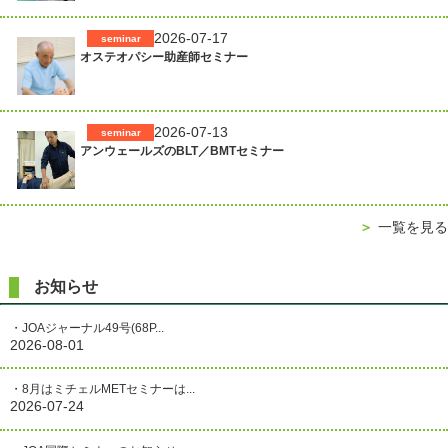
ゲ
ー
2026-07-17
seminar
シ
オステオパシー助産師セミナー
ョ
ン
2026-07-13
seminar
アンウェールズのBLT／BMTセミナー
＞
一覧を見る
お知らせ
・JOAジャーナル49号(68P...
2026-08-01
・8月はミチェルMETセミナーは...
2026-07-24