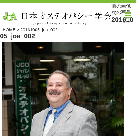
前の画像
次の画像
201610
menu
HOME
>
20161005_joa_002
05_joa_002