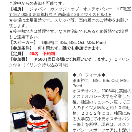
＊途中からの参加も可能です。
【場所】
ジャパン・カレッジ・オブ・オステオパシー １F教室
〒167-0053 東京都杉並区 西荻南2-26-2 ワイズビル１F
★会場は土足厳禁です。
スリッパ等、室内履きのご持参
をお願い
致します。
★校舎敷地内は禁煙です。なお住宅街でもあるため近隣での喫煙
もご遠慮下さい。
【スピーカー】
細田裕二 BSc, BSc.Ost, MSc.Paed
【参加条件】
何も問わず。
誰でも参加できます。
【定員】
20名 予約制
【参加費】
￥500 (当日会場にてお願いいたします。)
1ドリン
ク付き（ドリンク持ち込み可能）
◆プロフィール◆
細田裕二 BSc, BSc.Ost, MSc.
Paed
オステオパス。2008年に英国の
オステオパシー大学を卒業した
後、独国のミュンヘン渡って二
人のドイツ人医師と約１０年勤
務。２０１２年には、独国にあ
る大学院にて小児オステオパシ
ー修士を所得。現在は、オステ
オパシースポーツケアにも深い