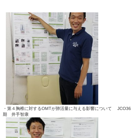
・第４胸椎に対するOMTが肺活量に与える影響について JCO36
期 井手智康