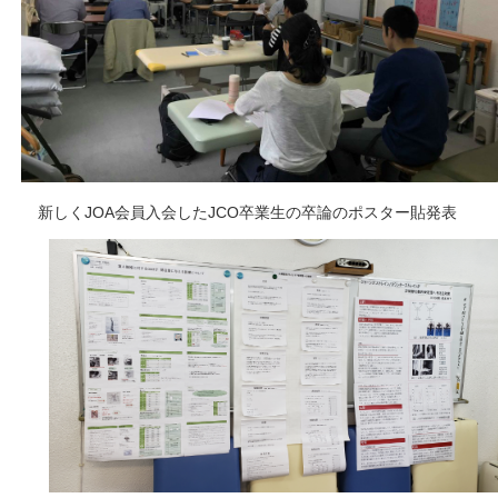
新しくJOA会員入会したJCO卒業生の卒論のポスター貼発表