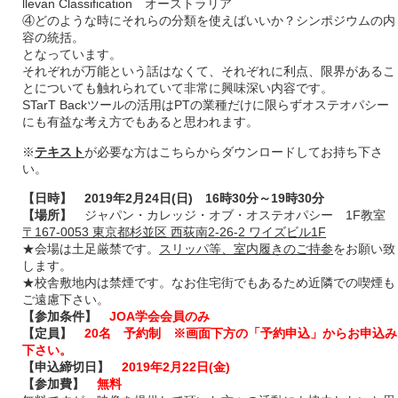
llevan Classification オーストラリア
④どのような時にそれらの分類を使えばいいか？シンポジウムの内
容の統括。
となっています。
それぞれが万能という話はなくて、それぞれに利点、限界があるこ
とについても触れられていて非常に興味深い内容です。
STarT Backツールの活用はPTの業種だけに限らずオステオパシー
にも有益な考え方でもあると思われます。
※
テキスト
が必要な方はこちらからダウンロードしてお持ち下さ
い。
【日時】
2019年2月24日(日) 16時30分～19時30分
【場所】
ジャパン・カレッジ・オブ・オステオパシー 1F教室
〒167-0053 東京都杉並区 西荻南2-26-2 ワイズビル1F
★会場は土足厳禁です。
スリッパ等、室内履きのご持参
をお願い致
します。
★校舎敷地内は禁煙です。なお住宅街でもあるため近隣での喫煙も
ご遠慮下さい。
【参加条件】
JOA学会会員のみ
【定員】
20名 予約制 ※画面下方の「予約申込」からお申込み
下さい。
【申込締切日】
2019年2月22日(金)
【参加費】
無料